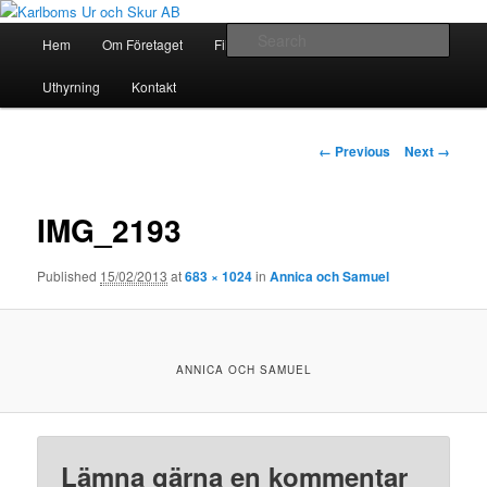
“I allt arbetar vi med lust och energi i både ur och skur.”, därav namnet.
Main
Sear
Hem
Om Företaget
Filmklipp
Fotograf
Skip
menu
Karlboms Ur och Skur AB
Uthyrning
Kontakt
to
primary
Image
← Previous
Next →
navigation
content
IMG_2193
Published
15/02/2013
at
683 × 1024
in
Annica och Samuel
ANNICA OCH SAMUEL
Lämna gärna en kommentar