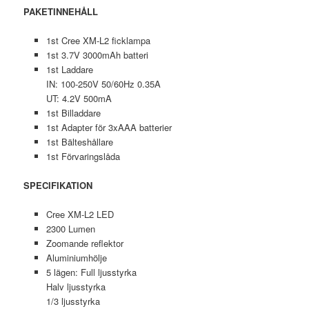
PAKETINNEHÅLL
1st Cree XM-L2 ficklampa
1st 3.7V 3000mAh batteri
1st Laddare
IN: 100-250V 50/60Hz 0.35A
UT: 4.2V 500mA
1st Billaddare
1st Adapter för 3xAAA batterier
1st Bälteshållare
1st Förvaringslåda
SPECIFIKATION
Cree XM-L2 LED
2300 Lumen
Zoomande reflektor
Aluminiumhölje
5 lägen: Full ljusstyrka
Halv ljusstyrka
1/3 ljusstyrka