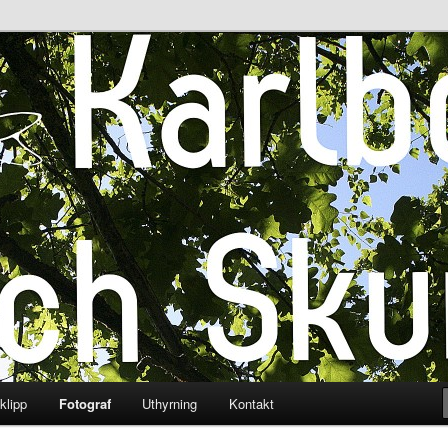
energi i både ur och skur.”, därav namnet.
och Skur AB
klipp
Fotograf
Uthyrning
Kontakt