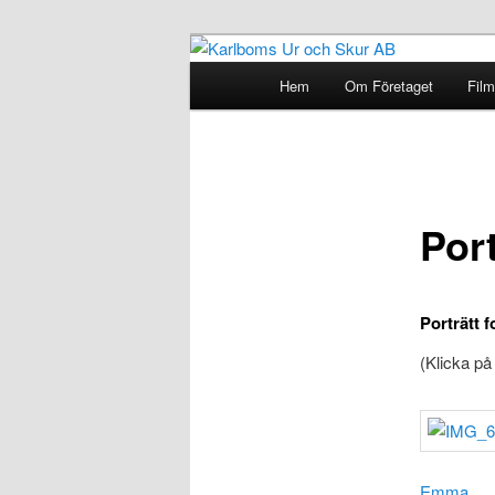
“I allt arbetar vi med lust och 
Main
Hem
Om Företaget
Film
Skip
menu
Karlboms Ur 
to
primary
Port
content
Porträtt 
(Klicka på
Emma